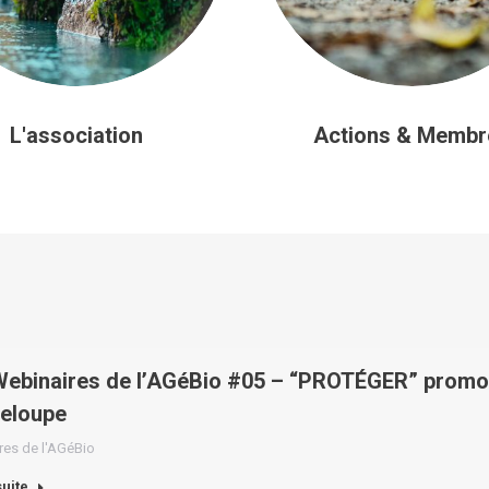
L'association
Actions & Membr
ebinaires de l’AGéBio #05 – “PROTÉGER” promoti
eloupe
res de l'AGéBio
suite