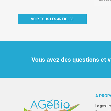
Les W
VOIR TOUS LES ARTICLES
écre
Webinai
Lire la 
Les W
Vous avez des questions et v
Webinai
Lire la 
Les W
multi
A PROP
Actualit
Le génie 
Lire la 