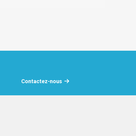
s des travaux : focus sur les
 pour projets de génie écologique
Contactez-nous
our du génie végétal : un échange